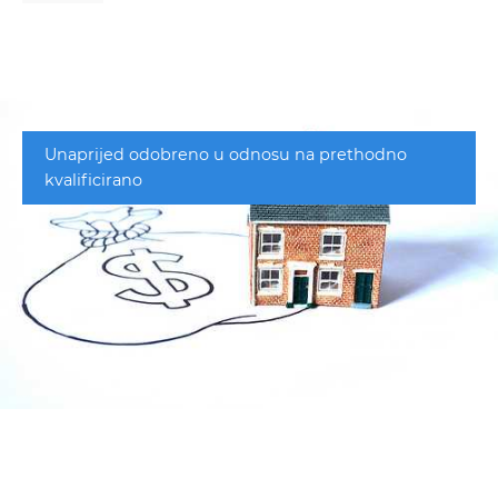
Unaprijed odobreno u odnosu na prethodno
kvalificirano