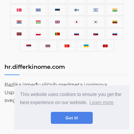
hr.differkinome.com
Razlika između sličnih predmeta i pojmova.
Usporedbe stvari, opreme, automobila, izraza, ljudi i
This website uses cookies to ensure you get the
svega ostalog što postoji na ovom svijetu.
best experience on our website.
Learn more
Got it!