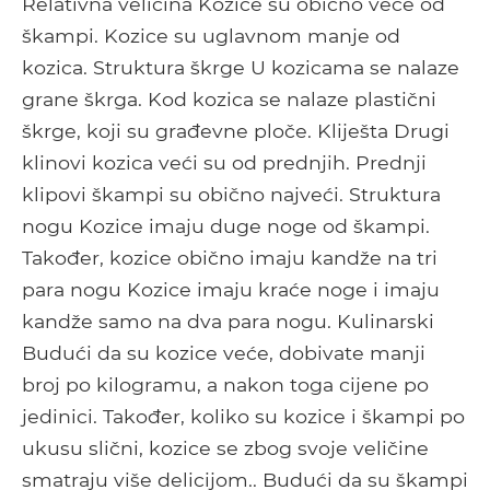
Relativna veličina Kozice su obično veće od
škampi. Kozice su uglavnom manje od
kozica. Struktura škrge U kozicama se nalaze
grane škrga. Kod kozica se nalaze plastični
škrge, koji su građevne ploče. Kliješta Drugi
klinovi kozica veći su od prednjih. Prednji
klipovi škampi su obično najveći. Struktura
nogu Kozice imaju duge noge od škampi.
Također, kozice obično imaju kandže na tri
para nogu Kozice imaju kraće noge i imaju
kandže samo na dva para nogu. Kulinarski
Budući da su kozice veće, dobivate manji
broj po kilogramu, a nakon toga cijene po
jedinici. Također, koliko su kozice i škampi po
ukusu slični, kozice se zbog svoje veličine
smatraju više delicijom.. Budući da su škampi