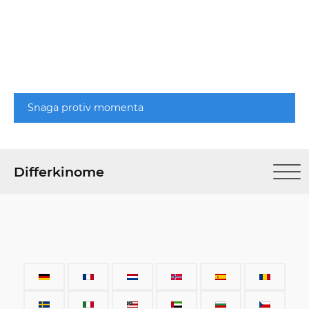
Snaga protiv momenta
Differkinome