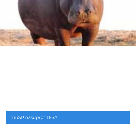
RRSP nasuprot TFSA