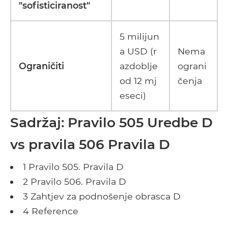
"sofisticiranost"
5 milijun
a USD (r
Nema
Ograničiti
azdoblje
ograni
od 12 mj
čenja
eseci)
Sadržaj: Pravilo 505 Uredbe D
vs pravila 506 Pravila D
1 Pravilo 505. Pravila D
2 Pravilo 506. Pravila D
3 Zahtjev za podnošenje obrasca D
4 Reference