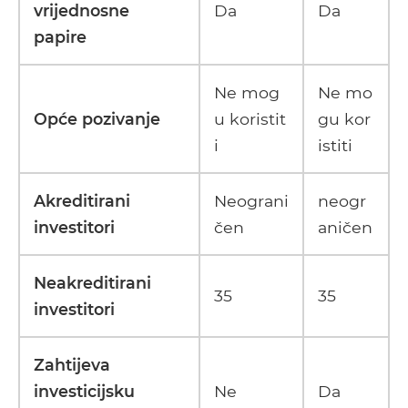
vrijednosne
Da
Da
papire
Ne mog
Ne mo
Opće pozivanje
u koristit
gu kor
i
istiti
Akreditirani
Neograni
neogr
investitori
čen
aničen
Neakreditirani
35
35
investitori
Zahtijeva
investicijsku
Ne
Da