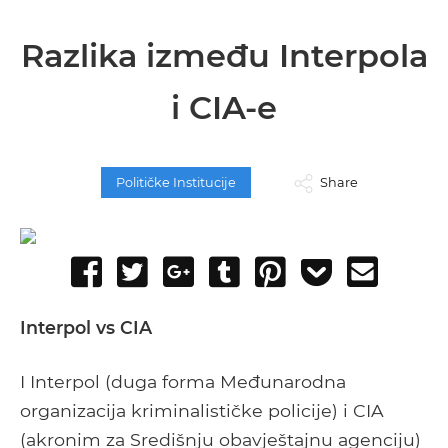
Razlika između Interpola
i CIA-e
Političke Institucije
Share
Share
Tweet
Share
Post
Pin
Add
Send
on
on
to
it
to
email
Facebook
Google+
Tumblr
Pocket
Interpol vs CIA
I Interpol (duga forma Međunarodna
organizacija kriminalističke policije) i CIA
(akronim za Središnju obavještajnu agenciju)