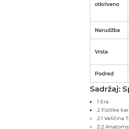
otkriveno
Narudžba
Vrsta
Podred
Sadržaj: 
1 Era
2 Fizičke kar
2.1 Veličina 
2.2 Anatoms