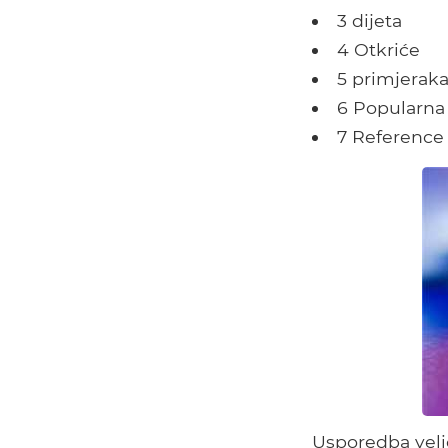
3 dijeta
4 Otkriće
5 primjerak
6 Popularna
7 Reference
Usporedba velič