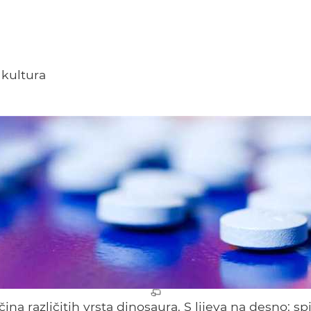
a
 kultura
ina različitih vrsta dinosaura. S lijeva na desno: s