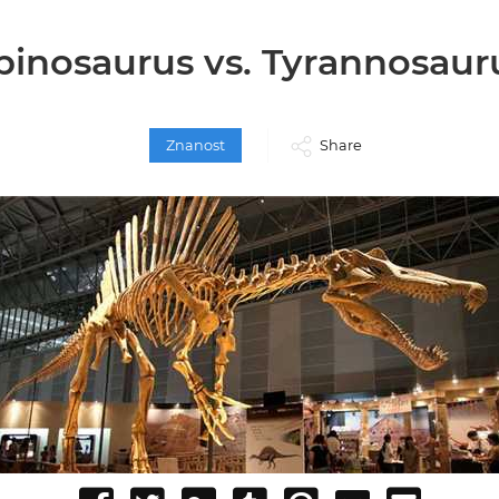
pinosaurus vs. Tyrannosaur
Znanost
Share