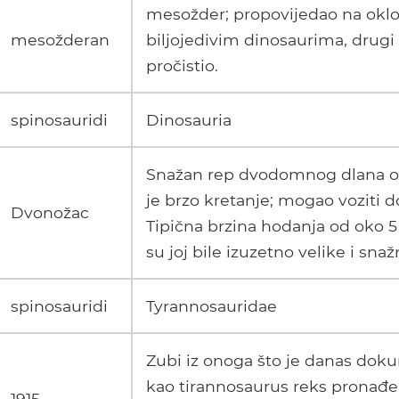
mesožder; propovijedao na ok
mesožderan
biljojedivim dinosaurima, drugi 
pročistio.
spinosauridi
Dinosauria
Snažan rep dvodomnog dlana
je brzo kretanje; mogao voziti 
Dvonožac
Tipična brzina hodanja od oko 
su joj bile izuzetno velike i snaž
spinosauridi
Tyrannosauridae
Zubi iz onoga što je danas dok
kao tirannosaurus reks pronađen
1915