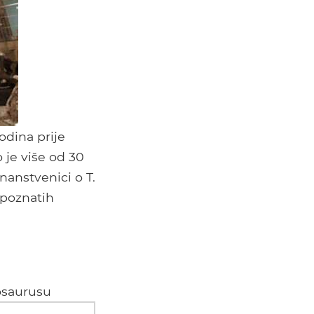
odina prije
 je više od 30
znanstvenici o T.
 poznatih
osaurusu