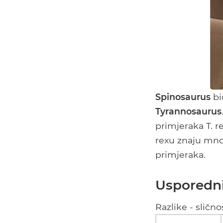
Spinosaurus
bi
Tyrannosaurus
primjeraka T. re
rexu znaju mnog
primjeraka.
Usporedni
Razlike - slič