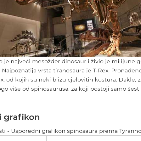
o je najveći mesožder dinosaur i živio je milijune g
. Najpoznatija vrsta tiranosaura je T-Rex. Pronađeno
x, od kojih su neki blizu cjelovitih kostura. Dakle, 
o više od spinosaurusa, za koji postoji samo šest
 grafikon
nosti - Usporedni grafikon spinosaura prema Tyrann