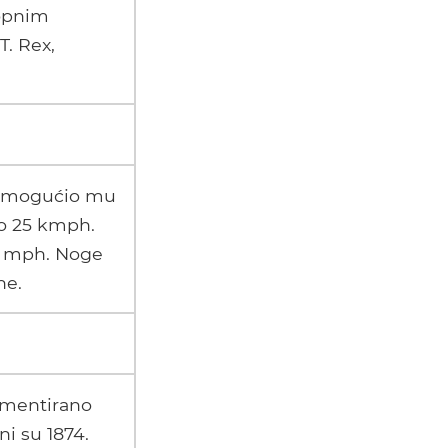
lopnim
T. Rex,
 omogućio mu
do 25 kmph.
5 mph. Noge
ne.
umentirano
i su 1874.