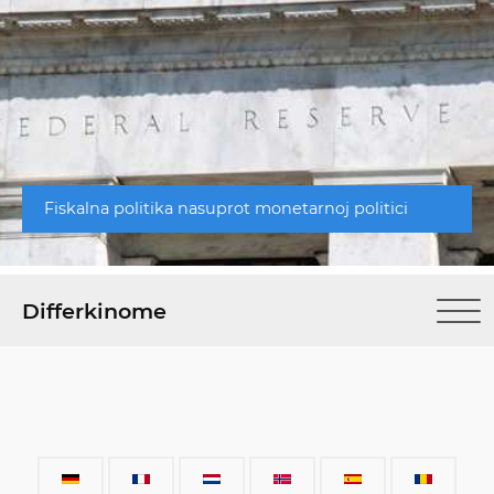
Fiskalna politika nasuprot monetarnoj politici
Differkinome