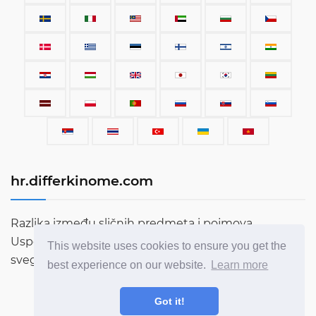
hr.differkinome.com
Razlika između sličnih predmeta i pojmova.
Usporedbe stvari, opreme, automobila, izraza, ljudi i
This website uses cookies to ensure you get the
svega ostalog što postoji na ovom svijetu.
best experience on our website.
Learn more
Got it!