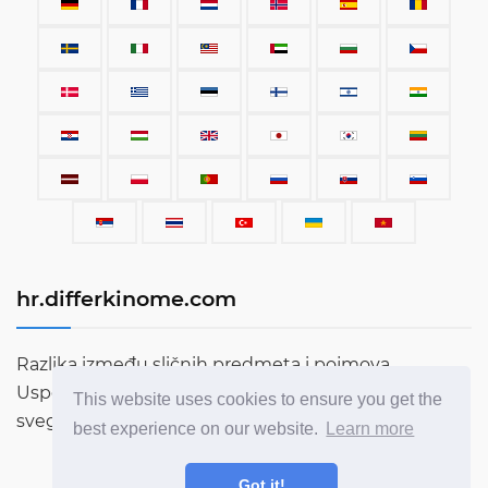
hr.differkinome.com
Razlika između sličnih predmeta i pojmova.
Usporedbe stvari, opreme, automobila, izraza, ljudi i
This website uses cookies to ensure you get the
svega ostalog što postoji na ovom svijetu.
best experience on our website.
Learn more
Got it!