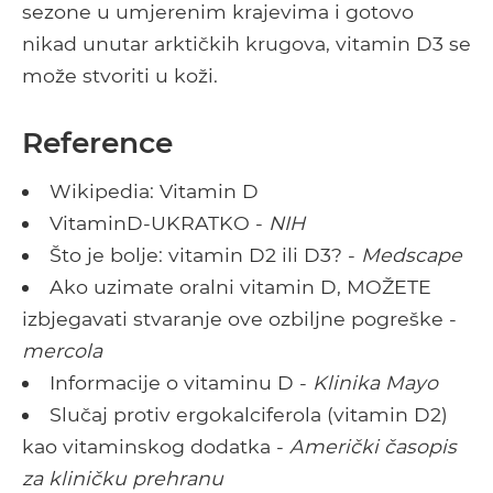
sezone u umjerenim krajevima i gotovo
nikad unutar arktičkih krugova, vitamin D3 se
može stvoriti u koži.
Reference
Wikipedia: Vitamin D
VitaminD-UKRATKO -
NIH
Što je bolje: vitamin D2 ili D3? -
Medscape
Ako uzimate oralni vitamin D, MOŽETE
izbjegavati stvaranje ove ozbiljne pogreške -
mercola
Informacije o vitaminu D -
Klinika Mayo
Slučaj protiv ergokalciferola (vitamin D2)
kao vitaminskog dodatka -
Američki časopis
za kliničku prehranu