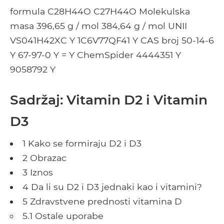
formula C28H44O C27H44O Molekulska
masa 396,65 g / mol 384,64 g / mol UNII
VS041H42XC Y 1C6V77QF41 Y CAS broj 50-14-6
Y 67-97-0 Y = Y ChemSpider 4444351 Y
9058792 Y
Sadržaj: Vitamin D2 i Vitamin
D3
1 Kako se formiraju D2 i D3
2 Obrazac
3 Iznos
4 Da li su D2 i D3 jednaki kao i vitamini?
5 Zdravstvene prednosti vitamina D
5.1 Ostale uporabe