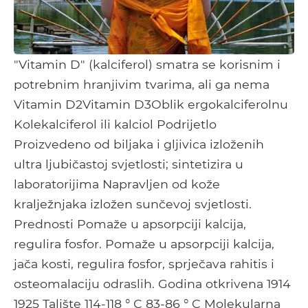
"Vitamin D" (kalciferol) smatra se korisnim i
potrebnim hranjivim tvarima, ali ga nema
Vitamin D2Vitamin D3Oblik ergokalciferolnu
Kolekalciferol ili kalciol Podrijetlo
Proizvedeno od biljaka i gljivica izloženih
ultra ljubičastoj svjetlosti; sintetizira u
laboratorijima Napravljen od kože
kralježnjaka izložen sunčevoj svjetlosti.
Prednosti Pomaže u apsorpciji kalcija,
regulira fosfor. Pomaže u apsorpciji kalcija,
jača kosti, regulira fosfor, sprječava rahitis i
osteomalaciju odraslih. Godina otkrivena 1914
1925 Talište 114-118 ° C 83-86 ° C Molekularna