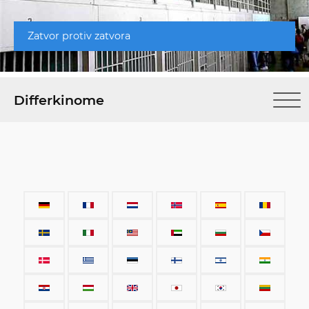
Zatvor protiv zatvora
Differkinome