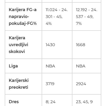
Karijera FG-a
11.024 - 24.
12.192 - 24.
napravio-
301 - 45,
537 - 49,
pokušaj-FG%
4%
7%
Karijera
uvredljivi
1430
1668
skokovi
Liga
NBA
NBA
Karijerski
3719
2924
preokreti
Dres
8; 24
23, 45, 9