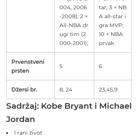
004, 2006
tar; 3 × NB
-2008); 2 ×
A all-star i
All-NBA dr
gra MVP;
ugi tim (2
10 × NBA
000-2001);
prvak
Prvenstveni
5
6
prsten
Džersi br.
8, 24
23,45,9
Sadržaj: Kobe Bryant i Michael
Jordan
1 rani život