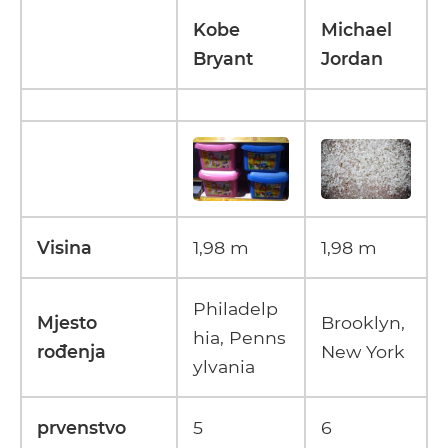
Kobe
Michael
Bryant
Jordan
Visina
1,98 m
1,98 m
Philadelp
Mjesto
Brooklyn,
hia, Penns
rođenja
New York
ylvania
prvenstvo
5
6