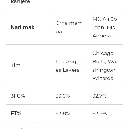
karijere
MJ, Air Jo
Crna mam
Nadimak
rdan, HIs
ba
Airness
Chicago
Los Angel
Bulls, Wa
Tim
es Lakers
shington
Wizards
3FG%
33,6%
32,7%
FT%
83,8%
83,5%