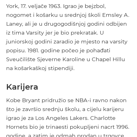
York, 17. veljače 1963. Igrao je bejzbol,
nogomet i košarku u srednjoj školi Emsley A.
Laney, ali je u drugogodišnjoj godini odbijen
iz tima Varsity jer je bio prekratak. U
juniorskoj godini zaradio je mjesto na varsity
popisu. 1981. godine počeo je pohađati
Sveučilište Sjeverne Karoline u Chapel Hillu
na košarkaškoj stipendiji.
Karijera
Kobe Bryant pridružio se NBA-i ravno nakon
što je završio srednju školu, a cijelu karijeru
igrao je za Los Angeles Lakers. Charlotte
Hornets bio je trinaesti pokupljeni nacrt 1996.
godine, a zatim je odmah prodan u trgovce