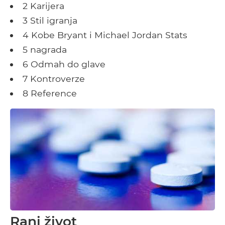
2 Karijera
3 Stil igranja
4 Kobe Bryant i Michael Jordan Stats
5 nagrada
6 Odmah do glave
7 Kontroverze
8 Reference
Rani život