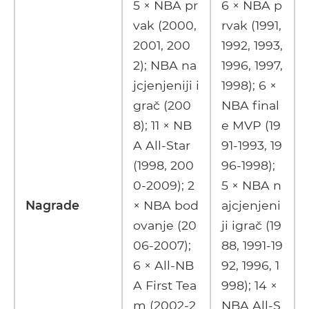
5 × NBA pr
6 × NBA p
vak (2000,
rvak (1991,
2001, 200
1992, 1993,
2); NBA na
1996, 1997,
jcjenjeniji i
1998); 6 ×
grač (200
NBA final
8); 11 × NB
e MVP (19
A All-Star
91-1993, 19
(1998, 200
96-1998);
0-2009); 2
5 × NBA n
Nagrade
× NBA bod
ajcjenjeni
ovanje (20
ji igrač (19
06-2007);
88, 1991-19
6 × All-NB
92, 1996, 1
A First Tea
998); 14 ×
m (2002-2
NBA All-S