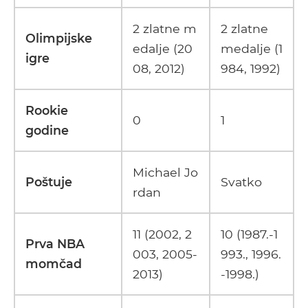
2 zlatne m
2 zlatne
Olimpijske
edalje (20
medalje (1
igre
08, 2012)
984, 1992)
Rookie
0
1
godine
Michael Jo
Poštuje
Svatko
rdan
11 (2002, 2
10 (1987.-1
Prva NBA
003, 2005-
993., 1996.
momčad
2013)
-1998.)