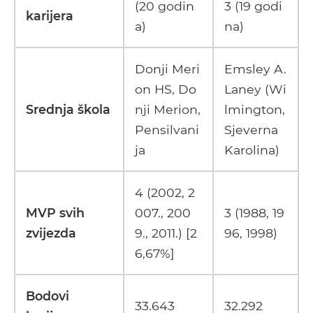
(20 godin
3 (19 godi
karijera
a)
na)
Donji Meri
Emsley A.
on HS, Do
Laney (Wi
Srednja škola
nji Merion,
lmington,
Pensilvani
Sjeverna
ja
Karolina)
4 (2002, 2
MVP svih
007., 200
3 (1988, 19
zvijezda
9., 2011.) [2
96, 1998)
6,67%]
Bodovi
33.643
32.292