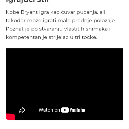
Kobe Bryant igra kao čuvar pucanja, ali
također može igrati male prednje položaje.
Poznat je po stvaranju vlastitih snimaka i
kompetentan je strijelac u tri točke.